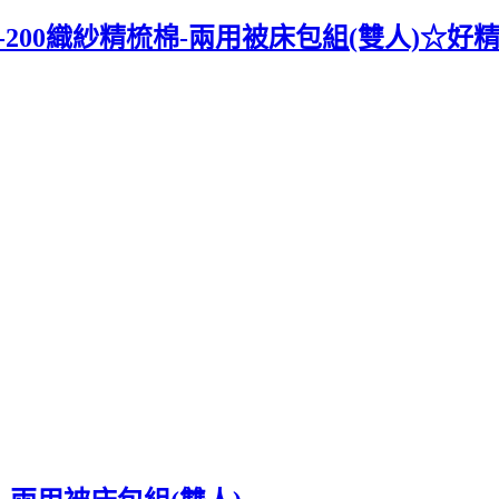
Cat-200織紗精梳棉-兩用被床包組(雙人)☆好