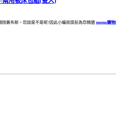
精梳棉-兩用被床包組(雙人)
來個除舊布新，您說是不是呢?因此小編就提前為您精選
momo購