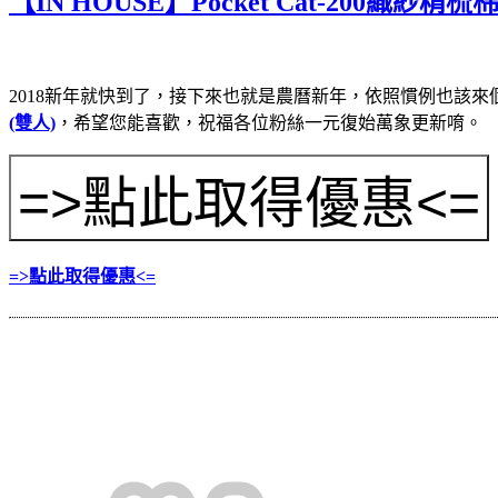
【IN HOUSE】Pocket Cat-200織紗
2018新年就快到了，接下來也就是農曆新年，依照慣例也該
(雙人)
，希望您能喜歡，祝福各位粉絲一元復始萬象更新唷。
=>點此取得優惠<=